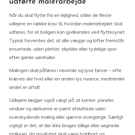
udførte malerarbejde
Når du skal flytte fra en lejlighed, stiller de fleste
udlejere en række krav til, hvordan malerarbejdet skal
udføres, for at boligen kan godkendes ved flyttesynet.
Typisk forventes det, at alle vægge og lofter fremstår
ensartede, uden pletter, skjolder eller tydelige spor
efter gamle sømhuller.
Malingen skal påføres i neutrale og lyse farver – ofte
kræves der hvid eller en anden lys nuance, medmindre
andet er aftalt.
Udlejere lægger også vægt på, at kanter, paneler,
vinduer og dørkarme er pænt afsluttede uden
overskydende maling eller ujævne overgange. Særligt
vigtigt er det, at der ikke bruges billige eller uegnede
malinger, da resultatet skal være holdbart og