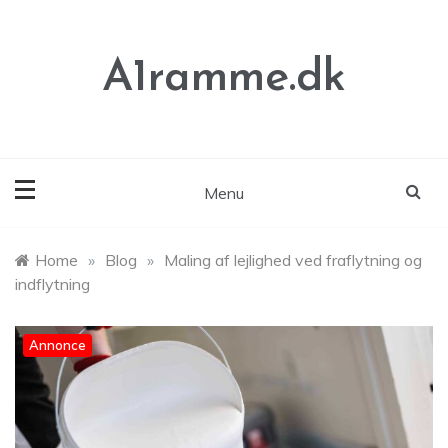
Skip
to
content
A1ramme.dk
Menu
Home
»
Blog
»
Maling af lejlighed ved fraflytning og
indflytning
Annonce