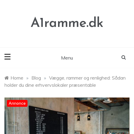
Skip
to
content
A1ramme.dk
Menu
Home
»
Blog
»
Vægge, rammer og renlighed: Sådan
holder du dine erhvervslokaler præsentable
Annonce