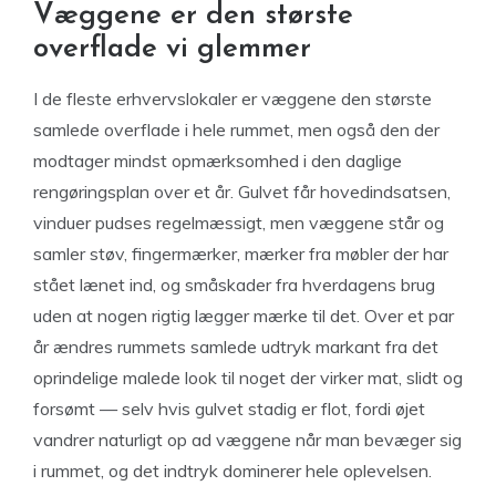
Væggene er den største
overflade vi glemmer
I de fleste erhvervslokaler er væggene den største
samlede overflade i hele rummet, men også den der
modtager mindst opmærksomhed i den daglige
rengøringsplan over et år. Gulvet får hovedindsatsen,
vinduer pudses regelmæssigt, men væggene står og
samler støv, fingermærker, mærker fra møbler der har
stået lænet ind, og småskader fra hverdagens brug
uden at nogen rigtig lægger mærke til det. Over et par
år ændres rummets samlede udtryk markant fra det
oprindelige malede look til noget der virker mat, slidt og
forsømt — selv hvis gulvet stadig er flot, fordi øjet
vandrer naturligt op ad væggene når man bevæger sig
i rummet, og det indtryk dominerer hele oplevelsen.