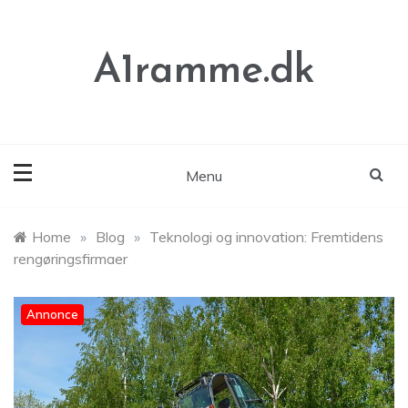
Skip
to
content
A1ramme.dk
Menu
Home
»
Blog
»
Teknologi og innovation: Fremtidens
rengøringsfirmaer
Annonce