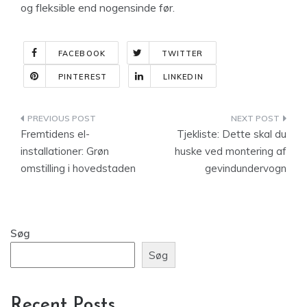
og fleksible end nogensinde før.
FACEBOOK
TWITTER
PINTEREST
LINKEDIN
Indlægsnavigation
Fremtidens el-
Tjekliste: Dette skal du
installationer: Grøn
huske ved montering af
omstilling i hovedstaden
gevindundervogn
Søg
Søg
Recent Posts