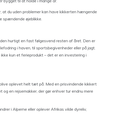
er bygget til at holde i mange år.
, at du uden problemer kan have kikkerten hængende
 de spændende øjeblikke.
 den hurtigt en fast følgesvend resten af året. Den er
efodring i haven, til sportsbegivenheder eller på jagt.
 ikke kun et ferieprodukt – det er en investering i
t blive oplevet helt tæt på. Med en prisvindende kikkert
itet og en rejsemakker, der gør enhver tur endnu mere
rer i Alperne eller oplever Afrikas vilde dyreliv,