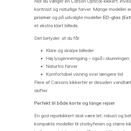
Når du vælger en Carson Optical-kikkert, invest
kontrast og naturlige farver. Mange modeller 
prismer
og på udvalgte modeller
ED-glas (Ext
et ekstra klart billede.
Det betyder, at du får:
Klare og skarpe billeder
Høj lysgennemgang – også i skumringen
Naturtro farver
Komfortabel visning over længere tid
Flere af Carsons kikkerter er desuden vandtætte
skifter.
Perfekt til både korte og lange rejser
En god rejsekikkert skal være let, robust og be
kompakte modeller til storbyferien og større kik