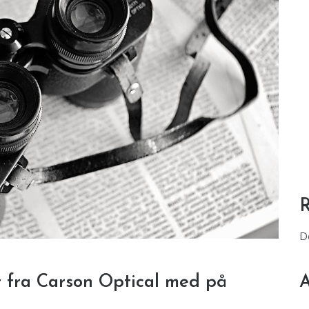
D
t fra Carson Optical med på
A