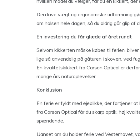
hvilken model du vælger, får du en kikkert, der 
Den lave vægt og ergonomiske udformning gør
om halsen hele dagen, så du aldrig går glip af
En investering du får glæde af året rundt
Selvom kikkerten måske købes til ferien, bliver
lige så anvendelig på gåturen i skoven, ved fugl
En kvalitetskikkert fra Carson Optical er derfor
mange års naturoplevelser.
Konklusion
En ferie er fyldt med øjeblikke, der fortjener a
fra Carson Optical får du skarp optik, høj kval
spændende.
Uanset om du holder ferie ved Vesterhavet, vand