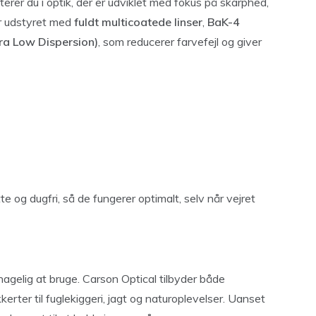
erer du i optik, der er udviklet med fokus på skarphed,
er udstyret med
fuldt multicoatede linser
,
BaK-4
ra Low Dispersion)
, som reducerer farvefejl og giver
 og dugfri, så de fungerer optimalt, selv når vejret
hagelig at bruge. Carson Optical tilbyder både
kerter til fuglekiggeri, jagt og naturoplevelser. Uanset