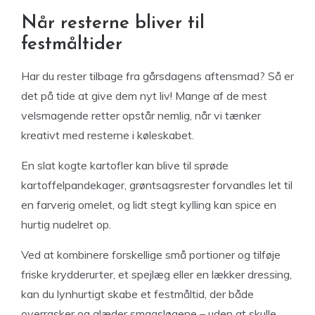
Når resterne bliver til
festmåltider
Har du rester tilbage fra gårsdagens aftensmad? Så er
det på tide at give dem nyt liv! Mange af de mest
velsmagende retter opstår nemlig, når vi tænker
kreativt med resterne i køleskabet.
En slat kogte kartofler kan blive til sprøde
kartoffelpandekager, grøntsagsrester forvandles let til
en farverig omelet, og lidt stegt kylling kan spice en
hurtig nudelret op.
Ved at kombinere forskellige små portioner og tilføje
friske krydderurter, et spejlæg eller en lækker dressing,
kan du lynhurtigt skabe et festmåltid, der både
overrasker og glæder smagsløgene – uden at skulle