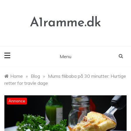
Skip
to
content
A1ramme.dk
Menu
Home
»
Blog
»
Mums filibaba på 30 minutter: Hurtige
retter for travle dage
Annonce