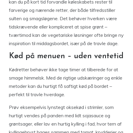
kan du på kort tid forvandle køleskabets rester til
farverige og nærende retter, der både tilfredsstiller
sulten og smagsløgene. Det behøver hverken være
tidskrævende eller kompliceret at spise grønt –
tværtimod kan de vegetariske løsninger ofte bringe ny
inspiration til middagsbordet, især på de travle dage.
Kød på menuen – uden ventetid
Kødretter behøver ikke tage timer at tilberede for at
smage himmelsk. Med de rigtige udskæringer og enkle
metoder kan du hurtigt få saftigt kød på bordet –
perfekt til travle hverdage.
Prøv eksempelvis lynstegt oksekød i strimler, som
hurtigt vendes på panden med lidt sojasauce og
grøntsager, eller lav en hurtig kylling i fad, hvor tern af
kyllingebryst bages sammen med tomat, krydderier og