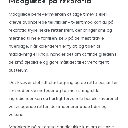
Madglæde på rekordtid
Madglæde behøver hverken at tage timevis eller
kræve avancerede teknikker – tværtimod kan du på
rekordtid trylle lækre retter frem, der bringer smil og
mæthed til hele familien, selv på de mest travle
hverdage. Når kalenderen er fyldt, og tiden til
madlavning er knap, handler det om at finde glæden i
de små øjeblikke og gøre måltidet til et velfortjent
pusterum.
Det kræver blot lidt planlægning og de rette opskrifter,
for med enkle metoder og få, men smagfulde
ingredienser kan du hurtigt forvandle basale råvarer til
velsmagende retter, der imponerer både børn og
voksne.
Madglæde på rekordtid handler ikke kun om at spise