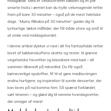
madglæde. Med et velassorteret køkken og et par
smarte tricks i ærmet kan du trylle velsmagende retter
frem på bare 30 minutter – også på de mest hektiske
dage. “Mums filibaba på 30 minutter” guider dig til
lynhurtige, lækre måltider, der får både store og små til
at smile ved middagsbordet.
I denne artikel dykker vi ned i alt fra fantasifulde retter
lavet af køkkenskuffens skatte og rester, til grønne
vegetariske favoritter og klassikere med kød – alt
sammen tilberedt på rekordtid. Du får også
børnevenlige opskrifter, fif til at gøre madlavningen
endnu hurtigere, og inspiration til sunde desserter, der
kan laves på nul komma fem. Så spænd forklædet,
sæt timeren – og glæd dig til nemme hverdagsretter,
der smager af mere!