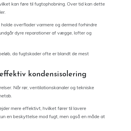
vilket kan føre til fugtophobning. Over tid kan dette
er.
t holde overflader varmere og dermed forhindre
ndgår dyre reparationer af vægge, lofter og
beløb, da fugtskader ofte er blandt de mest
ffektiv kondensisolering
elser. Når rør, ventilationskanaler og tekniske
rmetab.
er mere effektivt, hvilket fører til lavere
e kun en beskyttelse mod fugt, men også en måde at