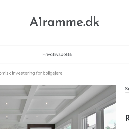
A1ramme.dk
Privatlivspolitik
isk investering for boligejere
S
R