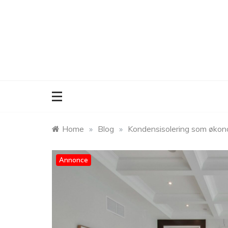
Skip
to
content
Home
»
Blog
»
Kondensisolering som økonom
Annonce