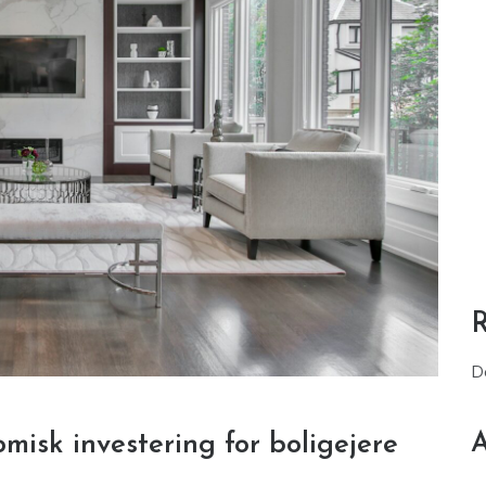
D
A
isk investering for boligejere