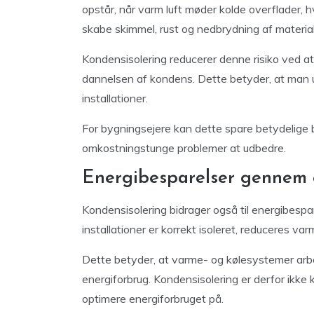
opstår, når varm luft møder kolde overflader, h
skabe skimmel, rust og nedbrydning af material
Kondensisolering reducerer denne risiko ved a
dannelsen af kondens. Dette betyder, at man u
installationer.
For bygningsejere kan dette spare betydelige 
omkostningstunge problemer at udbedre.
Energibesparelser gennem e
Kondensisolering bidrager også til energibespar
installationer er korrekt isoleret, reduceres va
Dette betyder, at varme- og kølesystemer arbejd
energiforbrug. Kondensisolering er derfor ikk
optimere energiforbruget på.