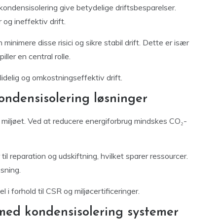
ondensisolering give betydelige driftsbesparelser.
og ineffektiv drift.
nimere disse risici og sikre stabil drift. Dette er især
iller en central rolle.
idelig og omkostningseffektiv drift.
ondensisolering løsninger
 miljøet. Ved at reducere energiforbrug mindskes CO₂-
il reparation og udskiftning, hvilket sparer ressourcer.
sning.
i forhold til CSR og miljøcertificeringer.
med kondensisolering systemer