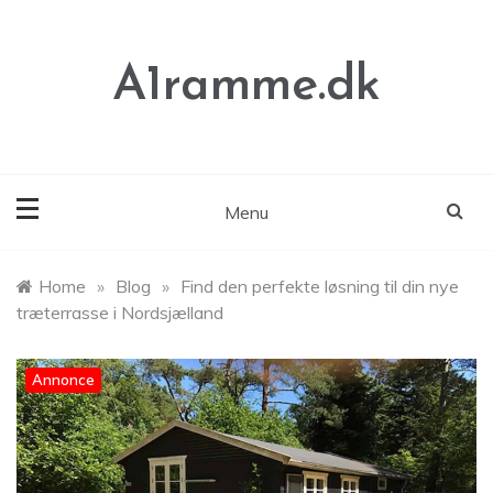
Skip
to
content
A1ramme.dk
Menu
Home
»
Blog
»
Find den perfekte løsning til din nye
træterrasse i Nordsjælland
Annonce